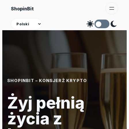
Przejdź
ShopinBit
do
treści
Theme
SHOPINBIT – KONSJERŻ KRYPTO
Żyj pełnią
życia z